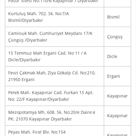
Pasur Sitesi No:110/B Kayapınar / Diyarbakır
Kurtuluş Mah. 702. Sk. No:7/A
Bismil
Bismil/Diyarbakır
Camiisuk Mah. Cumhuriyet Meydanı 17/K
Çüngüş
Çüngüş /Diyarbakır
15 Temmuz Mah Ergani Cad. No 11 / A
Dicle
Dicle/Diyarbakır
Fevzi Çakmak Mah, Ziya Gökalp Cd. No:210,
Ergani
21950 Ergani
Petek Mah. Kayapınar Cad. Furkan 15 Apt.
Kayapınar
No: 22/F Kayapınar/Diyarbakır
Mezopotamya Mh. 608. Sk. No:20/e Daire:e
Kayapınar
PK: 21070 Kayapınar Diyarbakır
Peyas Mah. Fırat Blv. No:154
Kayapınar